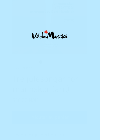
SKU : 200004
Tre julesongar for
mannskor (arr.)
Prix
500,00 NOK
Ajouter au panier
cover design: Bert Handrick