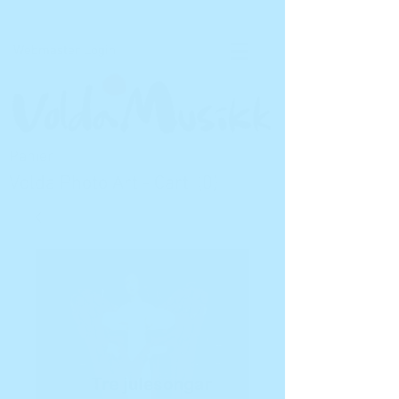
Voldamusikk forlag Bert Handrick
Webmaster Login
Panier
Volda Photo Art - Cart
(0)