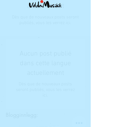
actuellement
Dès que de nouveaux posts seront
publiés, vous les verrez ici.
Aucun post publié
dans cette langue
actuellement
Dès que de nouveaux posts
seront publiés, vous les verrez
ici.
Blogginnlegg: